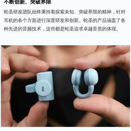
不断创新、突破界限
蛇圣研发团队始终秉持着探索未知、突破界限的精神，针对
耳机的各个方面进行深度研发和创新。蛇圣的产品涵盖了各
种先进的音频技术，这些都是蛇圣追求卓越音质的体现。